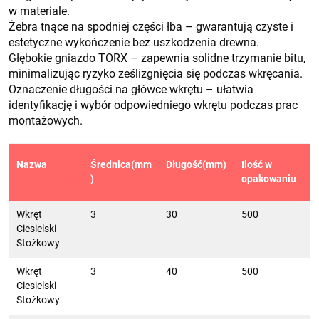
w materiale.
Żebra tnące na spodniej części łba – gwarantują czyste i
estetyczne wykończenie bez uszkodzenia drewna.
Głębokie gniazdo TORX – zapewnia solidne trzymanie bitu,
minimalizując ryzyko ześlizgnięcia się podczas wkręcania.
Oznaczenie długości na główce wkrętu – ułatwia
identyfikację i wybór odpowiedniego wkrętu podczas prac
montażowych.
Nazwa
Średnica(mm
Długość(mm)
Ilość w
)
opakowaniu
Wkręt
3
30
500
Ciesielski
Stożkowy
Wkręt
3
40
500
Ciesielski
Stożkowy