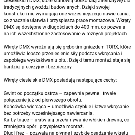
ciesielskich DMX, które stanowią doskonałą alternatywę dla
tradycyjnych gwoździ budowlanych. Dzięki swojej
konstrukcji nie wymagają one wcześniejszego nawiercania,
co znacznie ułatwia i przyspiesza prace montażowe. Wkręty
DMX są dostępne w długościach do 400 mm, co pozwala
na ich wszechstronne zastosowanie w różnych projektach.
Wkręty DMX wyróżniają się głębokim gniazdem TORX, które
umożliwia lepsze przeniesienie siły podczas wkręcania i
zapobiega wyskakiwaniu bitu. Dzięki temu montaż staje się
bardziej precyzyjny i bezpieczny.
Wkręty ciesielskie DMX posiadają następujące cechy:
Gwint od początku ostrza – zapewnia pewne i trwałe
połączenie już od pierwszego obrotu.
Końcówka wiercąca – umożliwia szybkie i łatwe wkręcanie
bez potrzeby wcześniejszego nawiercania.
Karby tnące – ułatwiają przełamywanie włókien drewna, co
zmniejsza opór i przyspiesza montaż.
Długi frez – pozwala na płynne i szybkie osadzanie wkrętu